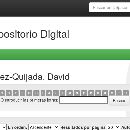
ositorio Digital
ez-Quijada, David
C
D
E
F
G
H
I
J
K
L
M
N
O
P
Q
R
S
T
U
O introducir las primeras letras:
En orden:
Resultados por página
Auto