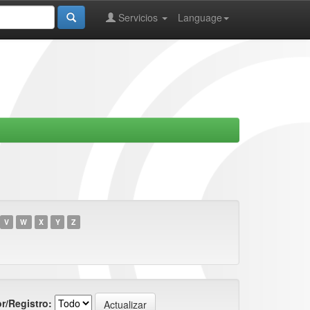
Servicios
Language
V
W
X
Y
Z
r/Registro: