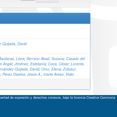
-Quijada, David
Mardaras, Leire
;
Serrano Abad, Susana
;
Casado del
el Ángel
;
Jiménez, Estefanía
;
Coca, César
;
Lorente,
rnández-Quijada, David
;
Oroz, Elena
;
Zubiaur,
.
;
Pérez Dasilva, Jesús A.
;
Iriarte Areso, Iñaki
ibertad de expresión y derechos conexos, bajo la licencia
Creative Commons