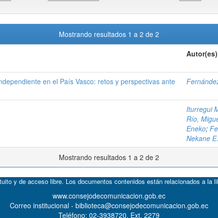
Mostrando resultados 1 a 2 de 2
Autor(es)
independiente en el País Vasco: retos y perspectivas ante
Fernández
Iturregui 
Río, Migu
Eneko
;
Fe
Nekane E
Mostrando resultados 1 a 2 de 2
atuito y de acceso libre. Los documentos contenidos están relacionados a la l
www.consejodecomunicacion.gob.ec
Correo institucional - biblioteca@consejodecomunicacion.gob.ec
Teléfono: 02-3938720, Ext. 2279