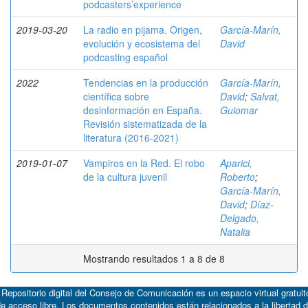
podcasters’experience
2019-03-20
La radio en pijama. Origen,
García-Marín,
evolución y ecosistema del
David
podcasting español
2022
Tendencias en la producción
García-Marín,
científica sobre
David
;
Salvat,
desinformación en España.
Guiomar
Revisión sistematizada de la
literatura (2016-2021)
2019-01-07
Vampiros en la Red. El robo
Aparici,
de la cultura juvenil
Roberto
;
García-Marín,
David
;
Díaz-
Delgado,
Natalia
Mostrando resultados 1 a 8 de 8
 Repositorio digital del Consejo de Comunicación es un espacio virtual gratuit
e acceso libre. Los documentos contenidos están relacionados a la libertad 