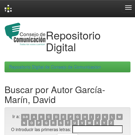
Skip
navigation
Repositorio
Digital
Repositorio Digital de Consejo de Comunicacion
Buscar por Autor García-
Marín, David
Ir a:
0-9
A
B
C
D
E
F
G
H
I
J
K
L
M
N
O
P
Q
R
S
T
U
V
W
X
Y
Z
O introducir las primeras letras: