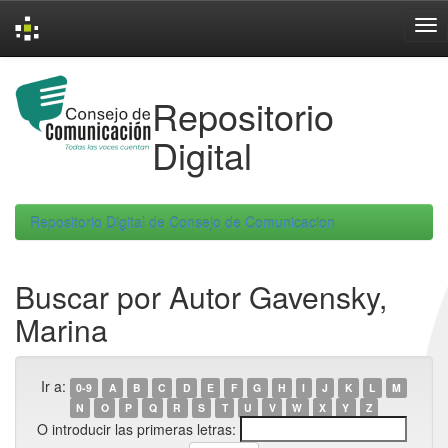
Skip
navigation
Repositorio
Digital
Repositorio Digital de Consejo de Comunicacion
Buscar por Autor Gavensky,
Marina
Ir a:
0-9
A
B
C
D
E
F
G
H
I
J
K
L
M
N
O
P
Q
R
S
T
U
V
W
X
Y
Z
O introducir las primeras letras: