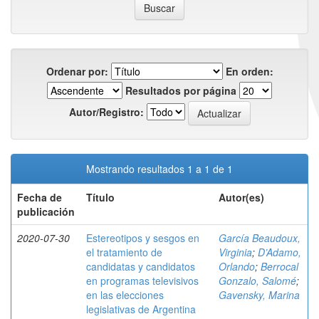
Ordenar por:
En orden:
Resultados por página
Autor/Registro:
Mostrando resultados 1 a 1 de 1
Fecha de
Título
Autor(es)
publicación
2020-07-30
Estereotipos y sesgos en
García Beaudoux,
el tratamiento de
Virginia
;
D’Adamo,
candidatas y candidatos
Orlando
;
Berrocal
en programas televisivos
Gonzalo, Salomé
;
en las elecciones
Gavensky, Marina
legislativas de Argentina