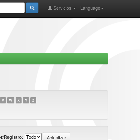
Servicios
Language
V
W
X
Y
Z
r/Registro: