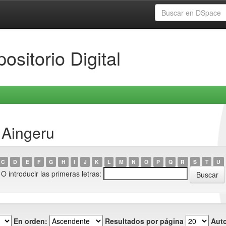
ositorio Digital
 Aingeru
C
D
E
F
G
H
I
J
K
L
M
N
O
P
Q
R
S
T
U
O introducir las primeras letras:
En orden:
Resultados por página
Auto