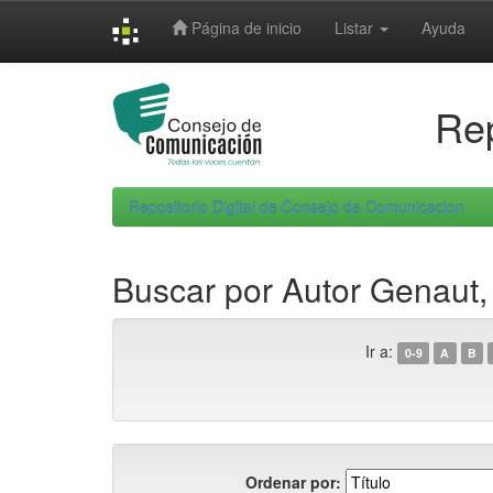
Skip
Página de inicio
Listar
Ayuda
navigation
Rep
Repositorio Digital de Consejo de Comunicacion
Buscar por Autor Genaut,
Ir a:
0-9
A
B
Ordenar por: