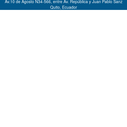
Av.10 de Agosto N34-566, entre Av. República y Juan Pablo Sanz
Quito, Ecuador