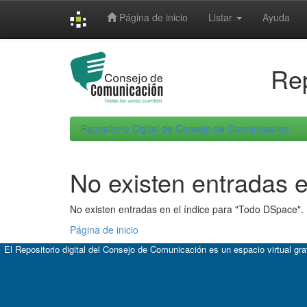
Skip
Página de inicio
Listar
Ayuda
navigation
Rep
Repositorio Digital de Consejo de Comunicacion
No existen entradas e
No existen entradas en el índice para "Todo DSpace".
Página de inicio
El Repositorio digital del Consejo de Comunicación es un espacio virtual gr