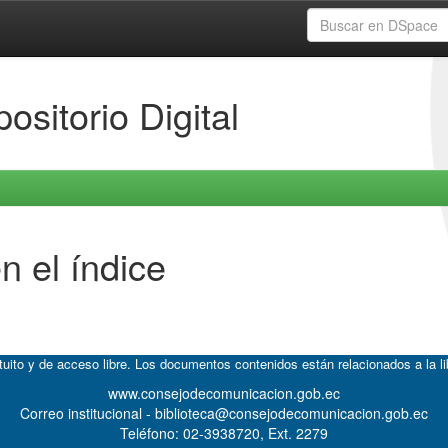
ositorio Digital
n el índice
atuito y de acceso libre. Los documentos contenidos están relacionados a la l
www.consejodecomunicacion.gob.ec
Correo institucional - biblioteca@consejodecomunicacion.gob.ec
Teléfono: 02-3938720, Ext. 2279