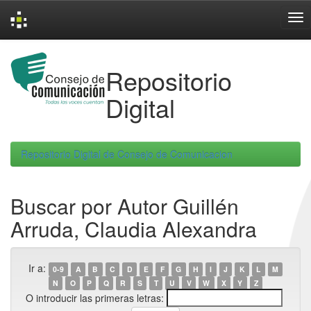
Skip
navigation
Repositorio
Digital
Repositorio Digital de Consejo de Comunicacion
Buscar por Autor Guillén
Arruda, Claudia Alexandra
Ir a:
0-9
A
B
C
D
E
F
G
H
I
J
K
L
M
N
O
P
Q
R
S
T
U
V
W
X
Y
Z
O introducir las primeras letras: