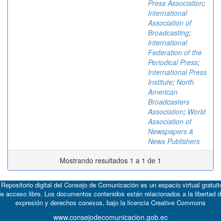
Press Association
;
International
Association of
Broadcasting
;
International
Federation of the
Periodical Press
;
International Press
Institute
;
North
American
Broadcasters
Association
;
World
Association of
Newspapers &
News Publishers
Mostrando resultados 1 a 1 de 1
 Repositorio digital del Consejo de Comunicación es un espacio virtual gratuit
e acceso libre. Los documentos contenidos están relacionados a la libertad 
expresión y derechos conexos, bajo la licencia
Creative Commons
www.consejodecomunicacion.gob.ec