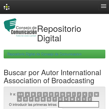
Skip
navigation
Repositorio
Digital
Repositorio Digital de Consejo de Comunicacion
Buscar por Autor International
Association of Broadcasting
Ir a:
0-9
A
B
C
D
E
F
G
H
I
J
K
L
M
N
O
P
Q
R
S
T
U
V
W
X
Y
Z
O introducir las primeras letras: