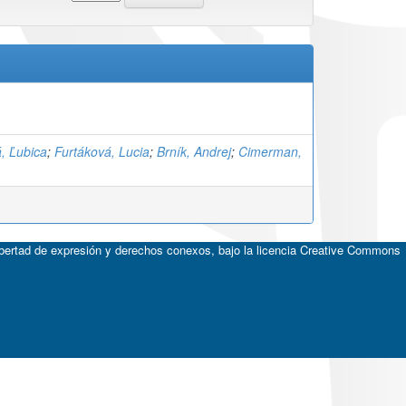
, Ľubica
;
Furtáková, Lucia
;
Brník, Andrej
;
Cimerman,
ibertad de expresión y derechos conexos, bajo la licencia
Creative Commons