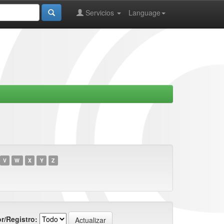
Servicios
Language
V
W
X
Y
Z
r/Registro: