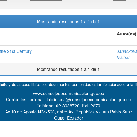
Mostrando resultados 1 a 1 de 1
Autor(es)
 the 21st Century
Janáčková
Michal
Mostrando resultados 1 a 1 de 1
atuito y de acceso libre. Los documentos contenidos están relacionados a la l
www.consejodecomunicacion.gob.ec
Correo institucional - biblioteca@consejodecomunicacion.gob.ec
Teléfono: 02-3938720, Ext. 2279
Av.10 de Agosto N34-566, entre Av. República y Juan Pablo Sanz
Quito, Ecuador