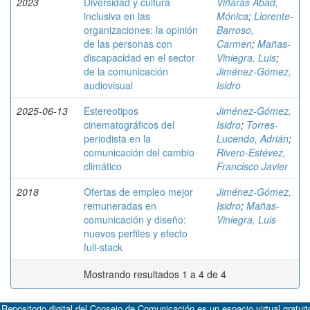
2023
Diversidad y cultura
Viñarás Abad,
inclusiva en las
Mónica
;
Llorente-
organizaciones: la opinión
Barroso,
de las personas con
Carmen
;
Mañas-
discapacidad en el sector
Viniegra, Luis
;
de la comunicación
Jiménez-Gómez,
audiovisual
Isidro
2025-06-13
Estereotipos
Jiménez-Gómez,
cinematográficos del
Isidro
;
Torres-
periodista en la
Lucendo, Adrián
;
comunicación del cambio
Rivero-Estévez,
climático
Francisco Javier
2018
Ofertas de empleo mejor
Jiménez-Gómez,
remuneradas en
Isidro
;
Mañas-
comunicación y diseño:
Viniegra, Luis
nuevos perfiles y efecto
full-stack
Mostrando resultados 1 a 4 de 4
 Repositorio digital del Consejo de Comunicación es un espacio virtual gratuit