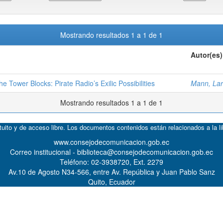
Mostrando resultados 1 a 1 de 1
Autor(es)
 Tower Blocks: Pirate Radio’s Exilic Possibilities
Mann, Lar
Mostrando resultados 1 a 1 de 1
atuito y de acceso libre. Los documentos contenidos están relacionados a la l
www.consejodecomunicacion.gob.ec
Correo institucional - biblioteca@consejodecomunicacion.gob.ec
Teléfono: 02-3938720, Ext. 2279
Av.10 de Agosto N34-566, entre Av. República y Juan Pablo Sanz
Quito, Ecuador