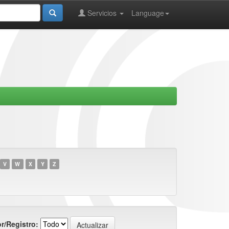
Servicios
Language
V
W
X
Y
Z
r/Registro: