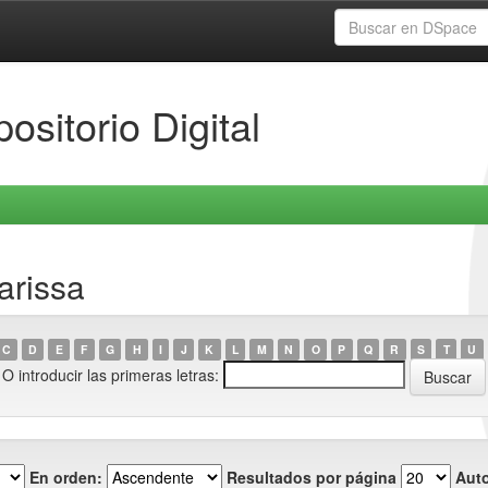
ositorio Digital
arissa
C
D
E
F
G
H
I
J
K
L
M
N
O
P
Q
R
S
T
U
O introducir las primeras letras:
En orden:
Resultados por página
Auto