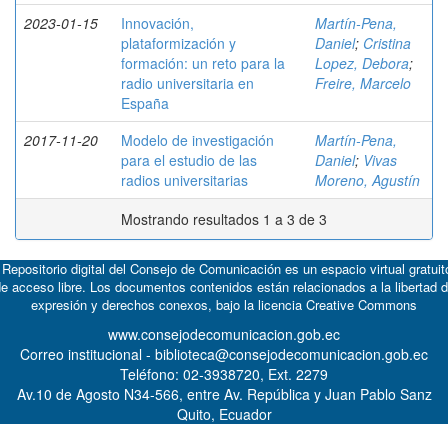
2023-01-15
Innovación,
Martín-Pena,
plataformización y
Daniel
;
Cristina
formación: un reto para la
Lopez, Debora
;
radio universitaria en
Freire, Marcelo
España
2017-11-20
Modelo de investigación
Martín-Pena,
para el estudio de las
Daniel
;
Vivas
radios universitarias
Moreno, Agustín
Mostrando resultados 1 a 3 de 3
 Repositorio digital del Consejo de Comunicación es un espacio virtual gratuit
e acceso libre. Los documentos contenidos están relacionados a la libertad 
expresión y derechos conexos, bajo la licencia
Creative Commons
www.consejodecomunicacion.gob.ec
Correo institucional - biblioteca@consejodecomunicacion.gob.ec
Teléfono: 02-3938720, Ext. 2279
Av.10 de Agosto N34-566, entre Av. República y Juan Pablo Sanz
Quito, Ecuador