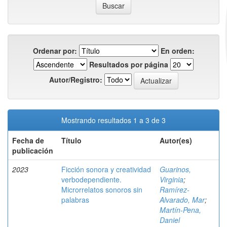
Ordenar por:
En orden:
Resultados por página
Autor/Registro:
Mostrando resultados 1 a 3 de 3
Fecha de
Título
Autor(es)
publicación
2023
Ficción sonora y creatividad
Guarinos,
verbodependiente.
Virginia
;
Microrrelatos sonoros sin
Ramírez-
palabras
Alvarado, Mar
;
Martín-Pena,
Daniel