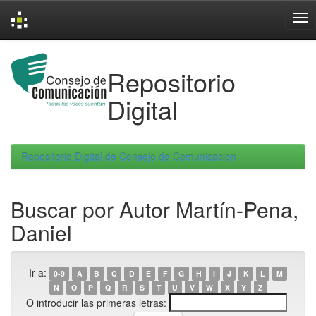
Skip
navigation
Repositorio
Digital
Repositorio Digital de Consejo de Comunicacion
Buscar por Autor Martín-Pena,
Daniel
Ir a:
0-9
A
B
C
D
E
F
G
H
I
J
K
L
M
N
O
P
Q
R
S
T
U
V
W
X
Y
Z
O introducir las primeras letras: