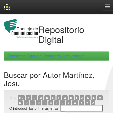
Skip
navigation
Repositorio
Digital
Repositorio Digital de Consejo de Comunicacion
Buscar por Autor Martínez,
Josu
Ir a:
0-9
A
B
C
D
E
F
G
H
I
J
K
L
M
N
O
P
Q
R
S
T
U
V
W
X
Y
Z
O introducir las primeras letras: