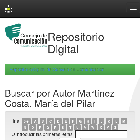
Skip
navigation
Repositorio
Digital
Repositorio Digital de Consejo de Comunicacion
Buscar por Autor Martínez
Costa, María del Pilar
Ir a:
0-9
A
B
C
D
E
F
G
H
I
J
K
L
M
N
O
P
Q
R
S
T
U
V
W
X
Y
Z
O introducir las primeras letras: