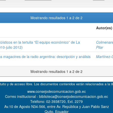
Mostrando resultados 1 a 2 de 2
Autor(es)
üísticos en la tertulia “El equipo económico” de La
Colmenare
10-julio 2012)
Pilar
 magacines de la radio argentina: descripción y análisis
Martínez-C
Mostrando resultados 1 a 2 de 2
atuito y de acceso libre. Los documentos contenidos están relacionados a la l
www.consejodecomunicacion.gob.ec
Correo institucional - biblioteca@consejodecomunicacion.gob.ec
Teléfono: 02-3938720, Ext. 2279
Av.10 de Agosto N34-566, entre Av. República y Juan Pablo Sanz
Quito, Ecuador