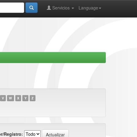
Servicios
Language
V
W
X
Y
Z
r/Registro: