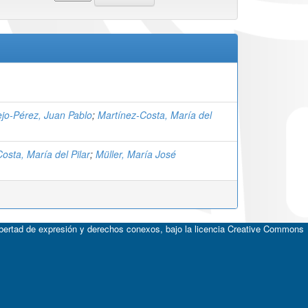
jo-Pérez, Juan Pablo
;
Martínez-Costa, María del
osta, María del Pilar
;
Müller, María José
ibertad de expresión y derechos conexos, bajo la licencia
Creative Commons