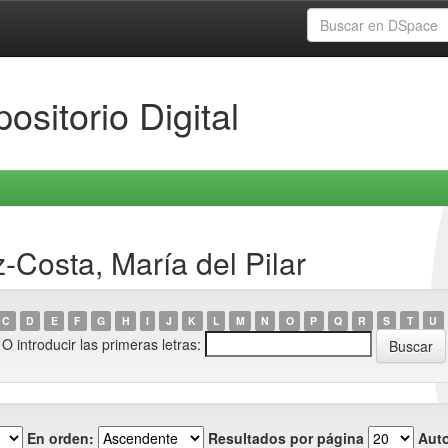
ositorio Digital
-Costa, María del Pilar
C
D
E
F
G
H
I
J
K
L
M
N
O
P
Q
R
S
T
U
O introducir las primeras letras:
En orden:
Resultados por página
Auto