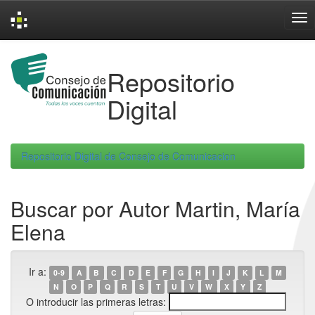
Skip
navigation
Repositorio
Digital
Repositorio Digital de Consejo de Comunicacion
Buscar por Autor Martin, María
Elena
Ir a:
0-9
A
B
C
D
E
F
G
H
I
J
K
L
M
N
O
P
Q
R
S
T
U
V
W
X
Y
Z
O introducir las primeras letras: