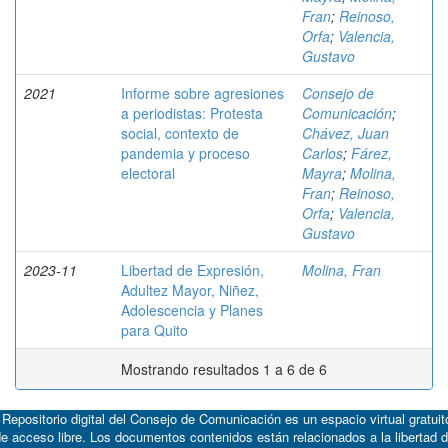
Fran
;
Reinoso,
Orfa
;
Valencia,
Gustavo
2021
Informe sobre agresiones
Consejo de
a periodistas: Protesta
Comunicación
;
social, contexto de
Chávez, Juan
pandemia y proceso
Carlos
;
Fárez,
electoral
Mayra
;
Molina,
Fran
;
Reinoso,
Orfa
;
Valencia,
Gustavo
2023-11
Libertad de Expresión,
Molina, Fran
Adultez Mayor, Niñez,
Adolescencia y Planes
para Quito
Mostrando resultados 1 a 6 de 6
 Repositorio digital del Consejo de Comunicación es un espacio virtual gratuit
e acceso libre. Los documentos contenidos están relacionados a la libertad 