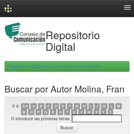
Skip
navigation
Repositorio
Digital
Repositorio Digital de Consejo de Comunicacion
Buscar por Autor Molina, Fran
Ir a:
0-9
A
B
C
D
E
F
G
H
I
J
K
L
M
N
O
P
Q
R
S
T
U
V
W
X
Y
Z
O introducir las primeras letras: