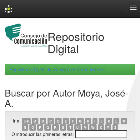
Skip
navigation
Repositorio
Digital
Repositorio Digital de Consejo de Comunicacion
Buscar por Autor Moya, José-
A.
Ir a:
0-9
A
B
C
D
E
F
G
H
I
J
K
L
M
N
O
P
Q
R
S
T
U
V
W
X
Y
Z
O introducir las primeras letras: