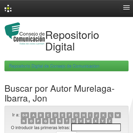
Skip
navigation
Repositorio
Digital
Repositorio Digital de Consejo de Comunicacion
Buscar por Autor Murelaga-
Ibarra, Jon
Ir a:
0-9
A
B
C
D
E
F
G
H
I
J
K
L
M
N
O
P
Q
R
S
T
U
V
W
X
Y
Z
O introducir las primeras letras: