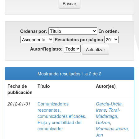
Ordenar por:
En orden:
Resultados por página
Autor/Registro:
Mostrando resultados 1 a 2 de 2
Fecha de
Título
Autor(es)
publicación
2012-01-01
Comunicadores
García-Ureta,
resonantes,
Irene
;
Toral-
comunicadores eficaces.
Madariaga,
Flujo y credibilidad del
Gotzon
;
comunicador
Murelaga-Ibarra,
Jon