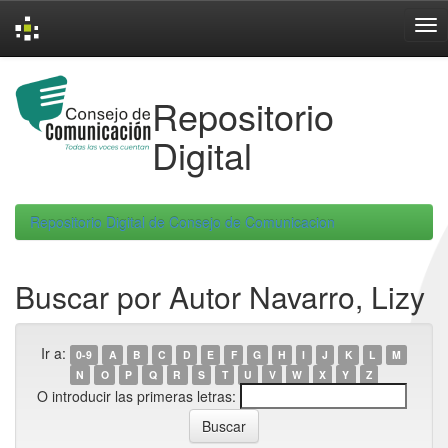
Skip
navigation
Repositorio
Digital
Repositorio Digital de Consejo de Comunicacion
Buscar por Autor Navarro, Lizy
Ir a:
0-9
A
B
C
D
E
F
G
H
I
J
K
L
M
N
O
P
Q
R
S
T
U
V
W
X
Y
Z
O introducir las primeras letras: