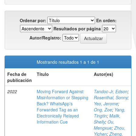
Ordenar por:
En orden:
Resultados por página
Autor/Registro:
Mostrando resultados 1 a 1 de 1
Fecha de
Título
Autor(es)
publicación
2022
Moving Forward Against
Tandoc-Jr, Edson
;
Misinformation or Stepping
Rosenthal, Sonny
;
Back? WhatsApp’s
Yeo, Jerome
;
Forwarded Tag as an
Ong, Zoe
;
Yang,
Electronically Relayed
Tingtin
;
Malik,
Information Cue
Shelly
;
Ou,
Mengxue
;
Zhou,
Yichen
;
Zheng,