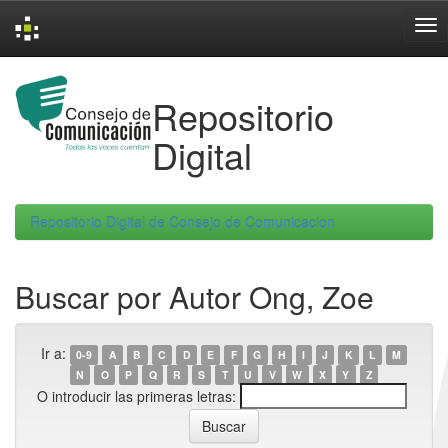
Skip
navigation
Repositorio
Digital
Repositorio Digital de Consejo de Comunicacion
Buscar por Autor Ong, Zoe
Ir a:
0-9
A
B
C
D
E
F
G
H
I
J
K
L
M
N
O
P
Q
R
S
T
U
V
W
X
Y
Z
O introducir las primeras letras: