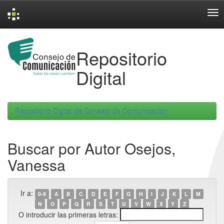
Skip
navigation
Repositorio
Digital
Repositorio Digital de Consejo de Comunicacion
Buscar por Autor Osejos,
Vanessa
Ir a:
0-9
A
B
C
D
E
F
G
H
I
J
K
L
M
N
O
P
Q
R
S
T
U
V
W
X
Y
Z
O introducir las primeras letras: