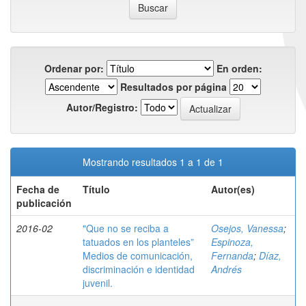
Ordenar por:
En orden:
Resultados por página
Autor/Registro:
Mostrando resultados 1 a 1 de 1
Fecha de
Título
Autor(es)
publicación
2016-02
"Que no se reciba a
Osejos, Vanessa
;
tatuados en los planteles”
Espinoza,
Medios de comunicación,
Fernanda
;
Díaz,
discriminación e identidad
Andrés
juvenil.