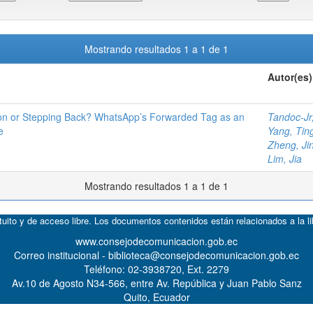
Mostrando resultados 1 a 1 de 1
Autor(es)
ion or Stepping Back? WhatsApp’s Forwarded Tag as an
Tandoc-Jr
e
Yang, Ting
Zheng, Ji
Lim, Jia
Mostrando resultados 1 a 1 de 1
atuito y de acceso libre. Los documentos contenidos están relacionados a la l
www.consejodecomunicacion.gob.ec
Correo institucional - biblioteca@consejodecomunicacion.gob.ec
Teléfono: 02-3938720, Ext. 2279
Av.10 de Agosto N34-566, entre Av. República y Juan Pablo Sanz
Quito, Ecuador