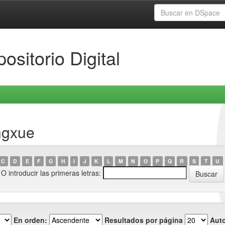
ositorio Digital
ngxue
C
D
E
F
G
H
I
J
K
L
M
N
O
P
Q
R
S
T
U
O introducir las primeras letras:
En orden:
Resultados por página
Auto