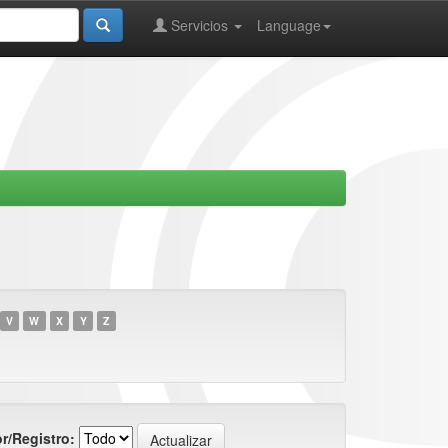
Servicios
Language
V
W
X
Y
Z
r/Registro: