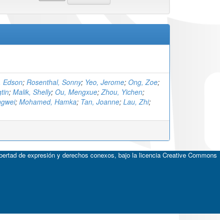
, Edson
;
Rosenthal, Sonny
;
Yeo, Jerome
;
Ong, Zoe
;
tin
;
Malik, Shelly
;
Ou, Mengxue
;
Zhou, Yichen
;
ngwei
;
Mohamed, Hamka
;
Tan, Joanne
;
Lau, Zhi
;
ibertad de expresión y derechos conexos, bajo la licencia
Creative Commons