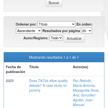
Ordenar por:
En orden:
Resultados por página
Autor/Registro:
Mostrando resultados 1 a 1 de 1
Fecha de
Título
Autor(es)
publicación
2023
Does TikTok allow quality
Paz-Rebollo,
debate? A case study on
María-Antonia
;
poverty
Mayagoitia-Soria,
Ana
;
González-
Aguilar, Juan-
Manuel