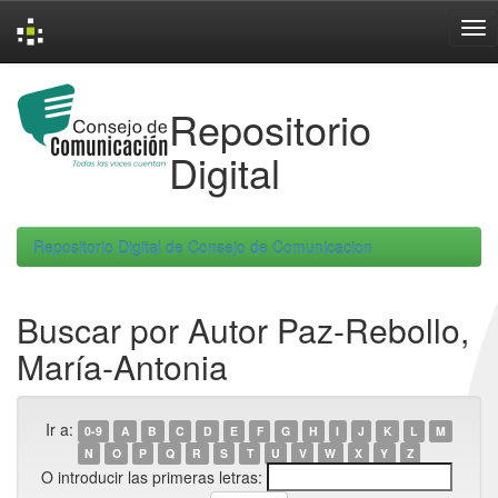
Skip
navigation
Repositorio
Digital
Repositorio Digital de Consejo de Comunicacion
Buscar por Autor Paz-Rebollo,
María-Antonia
Ir a:
0-9
A
B
C
D
E
F
G
H
I
J
K
L
M
N
O
P
Q
R
S
T
U
V
W
X
Y
Z
O introducir las primeras letras: