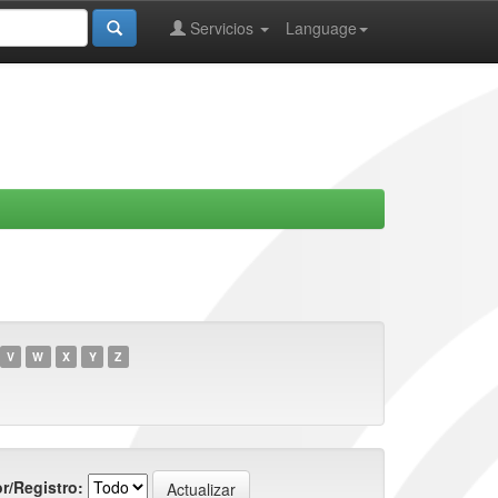
Servicios
Language
V
W
X
Y
Z
r/Registro: