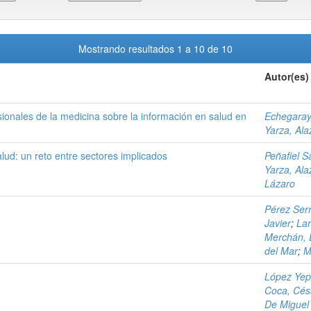
Mostrando resultados 1 a 10 de 10
Autor(es)
esionales de la medicina sobre la información en salud en
Echegaray
Yarza, Ala
alud: un reto entre sectores implicados
Peñafiel S
Yarza, Ala
Lázaro
Pérez Ser
Javier
;
Lar
Merchán, 
del Mar
;
M
López Yep
Coca, Cés
De Miguel