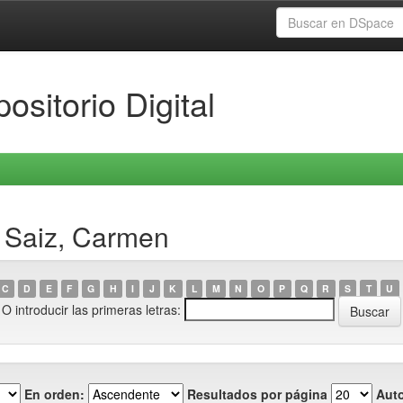
ositorio Digital
l Saiz, Carmen
C
D
E
F
G
H
I
J
K
L
M
N
O
P
Q
R
S
T
U
O introducir las primeras letras:
En orden:
Resultados por página
Auto