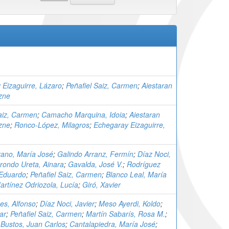
 Eizaguirre, Lázaro
;
Peñafiel Saiz, Carmen
;
Aiestaran
zne
aiz, Carmen
;
Camacho Marquina, Idoia
;
Aiestaran
zne
;
Ronco-López, Milagros
;
Echegaray Eizaguirre,
rano, María José
;
Galindo Arranz, Fermín
;
Díaz Noci,
rondo Ureta, Ainara
;
Gavalda, José V.
;
Rodríguez
Eduardo
;
Peñafiel Saiz, Carmen
;
Blanco Leal, María
artínez Odriozola, Lucía
;
Giró, Xavier
es, Alfonso
;
Díaz Noci, Javier
;
Meso Ayerdi, Koldo
;
ar
;
Peñafiel Saiz, Carmen
;
Martín Sabarís, Rosa M.
;
 Bustos, Juan Carlos
;
Cantalapiedra, María José
;