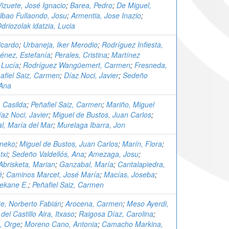
izuete, José Ignacio
;
Barea, Pedro
;
De Miguel,
ilbao Fullaondo, Josu
;
Armentia, Jose Inazio
;
driozolak idatzia, Lucia
icardo
;
Urbaneja, Iker Merodio
;
Rodríguez Infiesta,
énez, Estefanía
;
Perales, Cristina
;
Martínez
 Lucía
;
Rodríguez Wangüemert, Carmen
;
Fresneda,
afiel Saiz, Carmen
;
Díaz Noci, Javier
;
Sedeño
 Ana
 Casilda
;
Peñafiel Saiz, Carmen
;
Mariño, Miguel
íaz Noci, Javier
;
Miguel de Bustos, Juan Carlos
;
l, María del Mar
;
Murelaga Ibarra, Jon
Eneko
;
Miguel de Bustos, Juan Carlos
;
Marín, Flora
;
txi
;
Sedeño Valdellós, Ana
;
Amezaga, Josu
;
Abrisketa, Marian
;
Ganzabal, María
;
Cantalapiedra,
é
;
Caminos Marcet, José María
;
Macías, Joseba
;
Nekane E.
;
Peñafiel Saiz, Carmen
e, Norberto Fabián
;
Arocena, Carmen
;
Meso Ayerdi,
;
del Castillo Aira, Itxaso
;
Raigosa Díaz, Carolina
;
, Orge
;
Moreno Cano, Antonia
;
Camacho Markina,