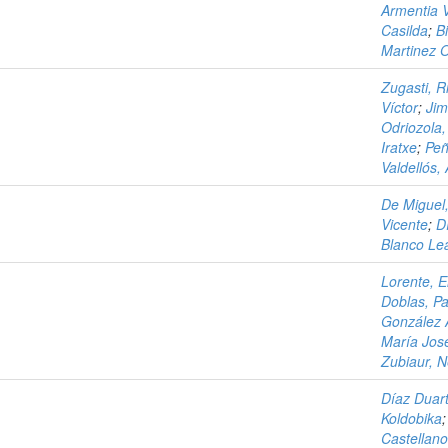
Armentia V
Casilda
;
B
Martinez O
Zugasti, R
Víctor
;
Jim
Odriozola,
Iratxe
;
Peñ
Valdellós,
De Miguel,
Vicente
;
D
Blanco Lea
Lorente, 
Doblas, Pa
González 
María Jos
Zubiaur, 
Díaz Duart
Koldobika
Castellano