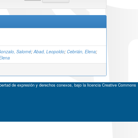
Gonzalo, Salomé
;
Abad, Leopoldo
;
Cebrián, Elena
;
Elena
ibertad de expresión y derechos conexos, bajo la licencia
Creative Commons