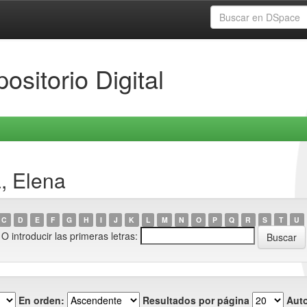
ositorio Digital
, Elena
C
D
E
F
G
H
I
J
K
L
M
N
O
P
Q
R
S
T
U
O introducir las primeras letras:
En orden:
Resultados por página
Auto