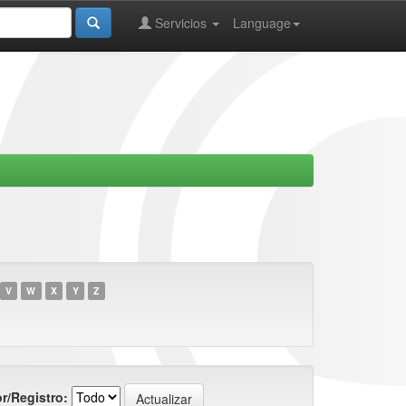
Servicios
Language
V
W
X
Y
Z
r/Registro: