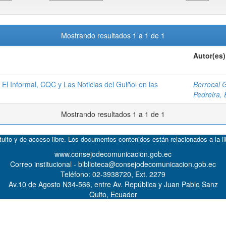
Mostrando resultados 1 a 1 de 1
Autor(es)
 El Informal, CQC y Las Noticias del Guiñol en las
Berrocal 
Pedreira, 
Mostrando resultados 1 a 1 de 1
atuito y de acceso libre. Los documentos contenidos están relacionados a la l
www.consejodecomunicacion.gob.ec
Correo institucional - biblioteca@consejodecomunicacion.gob.ec
Teléfono: 02-3938720, Ext. 2279
Av.10 de Agosto N34-566, entre Av. República y Juan Pablo Sanz
Quito, Ecuador