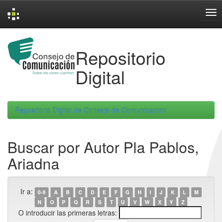
Skip
navigation
Repositorio
Digital
Repositorio Digital de Consejo de Comunicacion
Buscar por Autor Pla Pablos,
Ariadna
Ir a:
0-9
A
B
C
D
E
F
G
H
I
J
K
L
M
N
O
P
Q
R
S
T
U
V
W
X
Y
Z
O introducir las primeras letras: