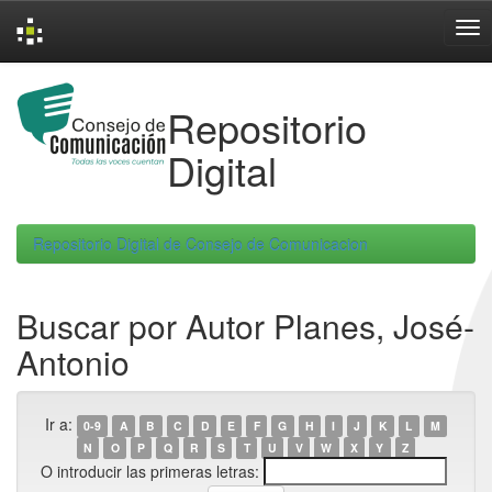
Skip
navigation
Repositorio
Digital
Repositorio Digital de Consejo de Comunicacion
Buscar por Autor Planes, José-
Antonio
Ir a:
0-9
A
B
C
D
E
F
G
H
I
J
K
L
M
N
O
P
Q
R
S
T
U
V
W
X
Y
Z
O introducir las primeras letras: