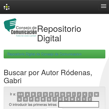
Skip
navigation
Repositorio
Digital
Repositorio Digital de Consejo de Comunicacion
Buscar por Autor Ródenas,
Gabri
Ir a:
0-9
A
B
C
D
E
F
G
H
I
J
K
L
M
N
O
P
Q
R
S
T
U
V
W
X
Y
Z
O introducir las primeras letras: