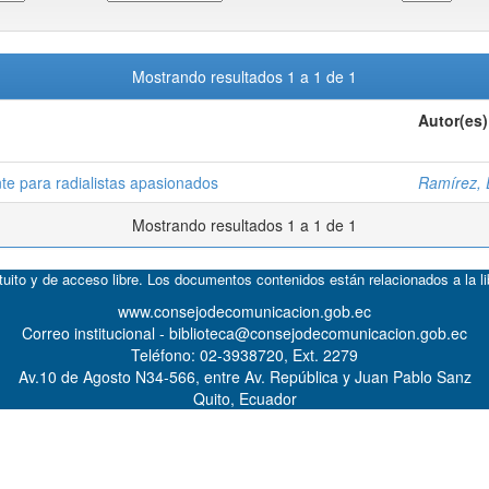
Mostrando resultados 1 a 1 de 1
Autor(es)
nte para radialistas apasionados
Ramírez, 
Mostrando resultados 1 a 1 de 1
atuito y de acceso libre. Los documentos contenidos están relacionados a la l
www.consejodecomunicacion.gob.ec
Correo institucional - biblioteca@consejodecomunicacion.gob.ec
Teléfono: 02-3938720, Ext. 2279
Av.10 de Agosto N34-566, entre Av. República y Juan Pablo Sanz
Quito, Ecuador