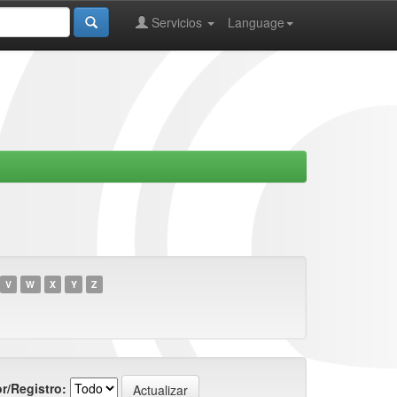
Servicios
Language
V
W
X
Y
Z
r/Registro: