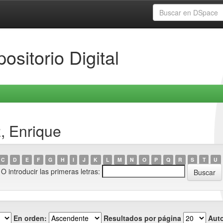
ositorio Digital
, Enrique
C
D
E
F
G
H
I
J
K
L
M
N
O
P
Q
R
S
T
U
O introducir las primeras letras:
En orden:
Resultados por página
Auto