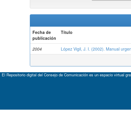
Fecha de
Título
publicación
2004
López Vigil, J. I. (2002). Manual urge
El Repositorio digital del Consejo de Comunicación es un espacio virtual gr