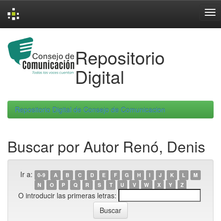
Skip
navigation
Repositorio
Digital
Repositorio Digital de Consejo de Comunicacion
Buscar por Autor Renó, Denis
Ir a:
0-9
A
B
C
D
E
F
G
H
I
J
K
L
M
N
O
P
Q
R
S
T
U
V
W
X
Y
Z
O introducir las primeras letras: