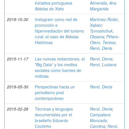
iniciativa portuguesa
Almenida, Ana
Aldeias do Xisto
Margarida
2019-10-30
Instagram como red de
Martínez-Rolán,
promoción e
Xabier
;
hipermediación del turismo
Tymoshchuk,
rural: el caso de Aldeias
Oksana
;
Piñero-
Históricas
Otero, Teresa
;
Renó, Denis
2015-11-17
Las nuevas redacciones, el
Renó, Denis
;
"Big Data" y los medios
Renó, Luciana
sociales como fuentes de
noticias
2019-05-30
Perspectivas hacia un
Renó, Denis
periodismo post
contemporáneo
2015-02-28
Técnicas y lenguajes
Renó, Denis
;
documentales por el
Campalans
brasileño Eduardo
Moncada,
Coutinho
Carolina
;
Renó,