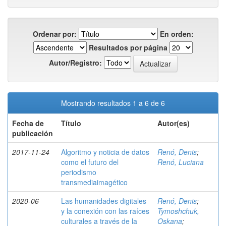
Ordenar por:
En orden:
Resultados por página
Autor/Registro:
Mostrando resultados 1 a 6 de 6
Fecha de
Título
Autor(es)
publicación
2017-11-24
Algoritmo y noticia de datos
Renó, Denis
;
como el futuro del
Renó, Luciana
periodismo
transmediaimagético
2020-06
Las humanidades digitales
Renó, Denis
;
y la conexión con las raíces
Tymoshchuk,
culturales a través de la
Oskana
;