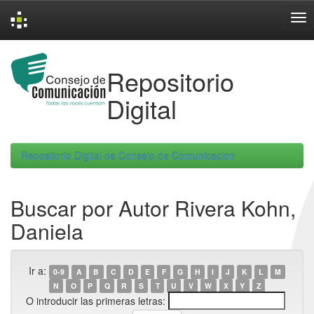
Skip
navigation
Repositorio
Digital
Repositorio Digital de Consejo de Comunicacion
Buscar por Autor Rivera Kohn,
Daniela
Ir a:
0-9
A
B
C
D
E
F
G
H
I
J
K
L
M
N
O
P
Q
R
S
T
U
V
W
X
Y
Z
O introducir las primeras letras: