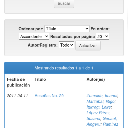
Ordenar por:
En orden:
Resultados por página
Autor/Registro:
Mostrando resultados 1 a 1 de 1
Fecha de
Título
Autor(es)
publicación
2011-04-11
Reseñas No. 29
Zumalde, Imanol
;
Marzabal, Iñigo
;
Iturregi, Leire
;
López Pérez,
Susana
;
Genaut,
Aingeru
;
Ramírez