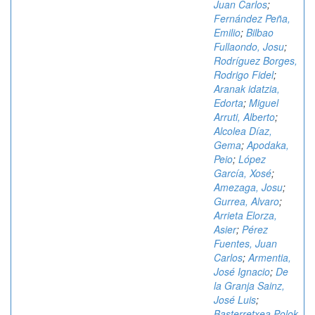
Juan Carlos
;
Fernández Peña,
Emilio
;
Bilbao
Fullaondo, Josu
;
Rodríguez Borges,
Rodrigo Fidel
;
Aranak idatzia,
Edorta
;
Miguel
Arruti, Alberto
;
Alcolea Díaz,
Gema
;
Apodaka,
Peio
;
López
García, Xosé
;
Amezaga, Josu
;
Gurrea, Alvaro
;
Arrieta Elorza,
Asier
;
Pérez
Fuentes, Juan
Carlos
;
Armentia,
José Ignacio
;
De
la Granja Sainz,
José Luis
;
Basterretxea Polok