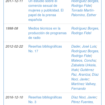
2017-12-11
Un estudio sobre el
Rodríguez Borges,
comercio sexual de
Rodrigo Fidel
;
mujeres y publicidad. El
Torrado Martín-
papel de la prensa
Palomino, Esther
española
1998-08
Medios técnicos en la
Rodríguez Borges,
producción de programas
Rodrigo Fidel
de radio
2012-02-22
Reseñas bibliográficas
Dader, José Luis
;
No. 17
Rodríguez Borges,
Rodrigo Fidel
;
Mateos, Concha
;
Zabaleta Urkiola,
Iñaki
;
Gutiérrez
Paz, Arantza
;
Díaz
Noci, Javier
;
Martínez Vallvey,
Fernando
2016-12-10
Reseñas bibliográficas
Díaz Noci, Javier
;
No. 3
Pérez Fuentes,