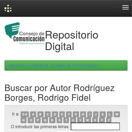
Skip
navigation
Repositorio
Digital
Repositorio Digital de Consejo de Comunicacion
Buscar por Autor Rodríguez
Borges, Rodrigo Fidel
Ir a:
0-9
A
B
C
D
E
F
G
H
I
J
K
L
M
N
O
P
Q
R
S
T
U
V
W
X
Y
Z
O introducir las primeras letras: