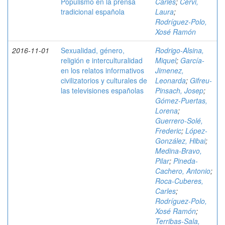
Populismo en la prensa
Carles
;
Cervi,
tradicional española
Laura
;
Rodríguez-Polo,
Xosé Ramón
2016-11-01
Sexualidad, género,
Rodrigo-Alsina,
religión e interculturalidad
Miquel
;
García-
en los relatos informativos
Jimenez,
civilizatorios y culturales de
Leonarda
;
Gifreu-
las televisiones españolas
Pinsach, Josep
;
Gómez-Puertas,
Lorena
;
Guerrero-Solé,
Frederic
;
López-
González, Hibai
;
Medina-Bravo,
Pilar
;
Pineda-
Cachero, Antonio
;
Roca-Cuberes,
Carles
;
Rodríguez-Polo,
Xosé Ramón
;
Terribas-Sala,