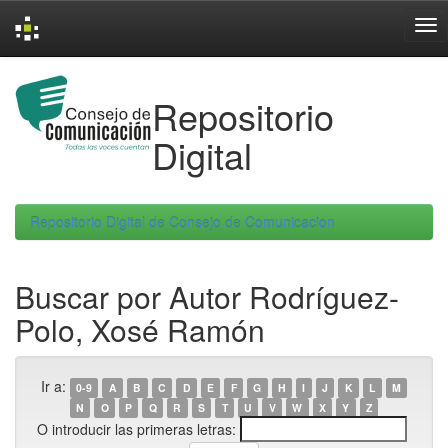
Skip
navigation
Repositorio
Digital
Repositorio Digital de Consejo de Comunicacion
Buscar por Autor Rodríguez-
Polo, Xosé Ramón
Ir a:
0-9
A
B
C
D
E
F
G
H
I
J
K
L
M
N
O
P
Q
R
S
T
U
V
W
X
Y
Z
O introducir las primeras letras: