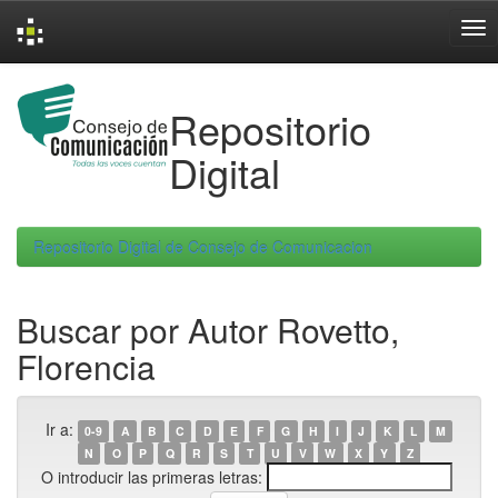
Skip
navigation
Repositorio
Digital
Repositorio Digital de Consejo de Comunicacion
Buscar por Autor Rovetto,
Florencia
Ir a:
0-9
A
B
C
D
E
F
G
H
I
J
K
L
M
N
O
P
Q
R
S
T
U
V
W
X
Y
Z
O introducir las primeras letras: