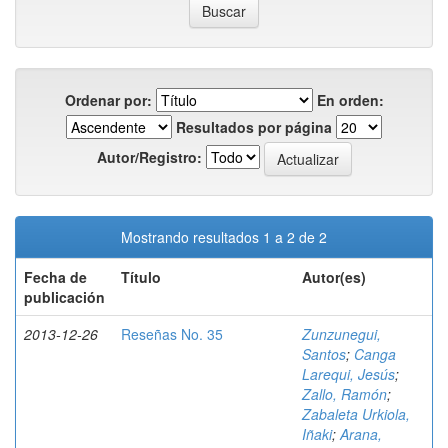
Ordenar por:
En orden:
Resultados por página
Autor/Registro:
Mostrando resultados 1 a 2 de 2
Fecha de
Título
Autor(es)
publicación
2013-12-26
Reseñas No. 35
Zunzunegui,
Santos
;
Canga
Larequi, Jesús
;
Zallo, Ramón
;
Zabaleta Urkiola,
Iñaki
;
Arana,