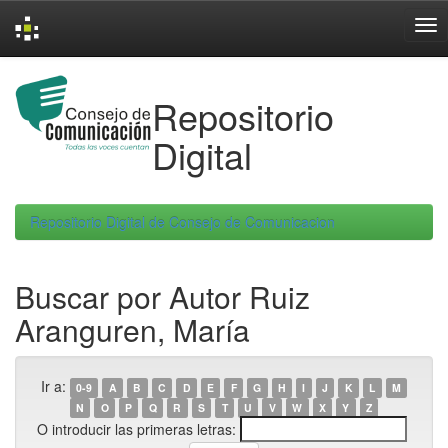
Skip
navigation
Repositorio
Digital
Repositorio Digital de Consejo de Comunicacion
Buscar por Autor Ruiz
Aranguren, María
Ir a:
0-9
A
B
C
D
E
F
G
H
I
J
K
L
M
N
O
P
Q
R
S
T
U
V
W
X
Y
Z
O introducir las primeras letras: