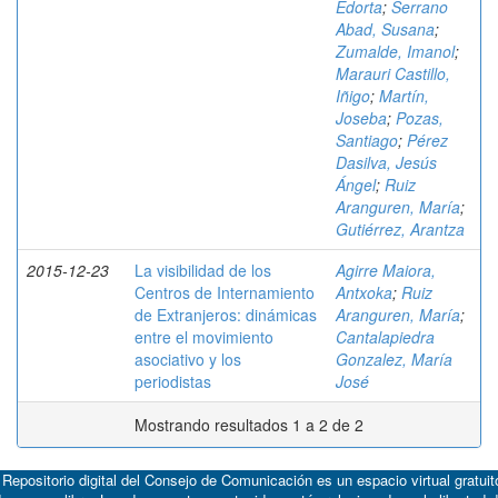
Edorta
;
Serrano
Abad, Susana
;
Zumalde, Imanol
;
Marauri Castillo,
Iñigo
;
Martín,
Joseba
;
Pozas,
Santiago
;
Pérez
Dasilva, Jesús
Ángel
;
Ruiz
Aranguren, María
;
Gutiérrez, Arantza
2015-12-23
La visibilidad de los
Agirre Maiora,
Centros de Internamiento
Antxoka
;
Ruiz
de Extranjeros: dinámicas
Aranguren, María
;
entre el movimiento
Cantalapiedra
asociativo y los
Gonzalez, María
periodistas
José
Mostrando resultados 1 a 2 de 2
 Repositorio digital del Consejo de Comunicación es un espacio virtual gratuit