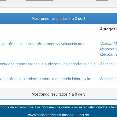
Mostrando resultados 1 a 3 de 3
Autor(es)
tigación en comunicación: diseño y evaluación de un
Vicente-M
Noguera V
Medina, R
ctividad emocional con la audiencia: los periodistas en la
Sánchez 
ximación a la correlación entre la demanda laboral y la
Sánchez 
Mostrando resultados 1 a 3 de 3
atuito y de acceso libre. Los documentos contenidos están relacionados a la l
www.consejodecomunicacion.gob.ec