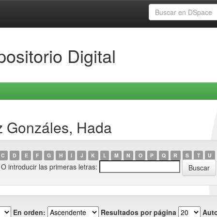
ositorio Digital
z Gonzáles, Hada
C
D
E
F
G
H
I
J
K
L
M
N
O
P
Q
R
S
T
U
O introducir las primeras letras:
En orden:
Resultados por página
Auto