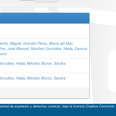
ariño, Miguel
;
Grandío Pérez, María del Mar
;
ivo, José Manuel
;
Sánchez Gonzáles, Hada
;
Zamora
ocío
Gonzáles, Hada
;
Méndez Muros, Sandra
Gonzáles, Hada
;
Méndez Muros, Sandra
ibertad de expresión y derechos conexos, bajo la licencia
Creative Commons