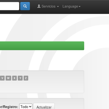
Servicios
Language
V
W
X
Y
Z
r/Registro: