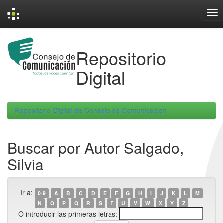
Skip
navigation
Repositorio
Digital
Repositorio Digital de Consejo de Comunicacion
Buscar por Autor Salgado,
Silvia
Ir a:
0-9
A
B
C
D
E
F
G
H
I
J
K
L
M
N
O
P
Q
R
S
T
U
V
W
X
Y
Z
O introducir las primeras letras: