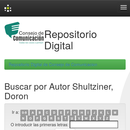
Skip
navigation
Repositorio
Digital
Repositorio Digital de Consejo de Comunicacion
Buscar por Autor Shultziner,
Doron
Ir a:
0-9
A
B
C
D
E
F
G
H
I
J
K
L
M
N
O
P
Q
R
S
T
U
V
W
X
Y
Z
O introducir las primeras letras: