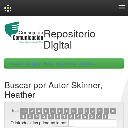
Skip
navigation
Repositorio
Digital
Repositorio Digital de Consejo de Comunicacion
Buscar por Autor Skinner,
Heather
Ir a:
0-9
A
B
C
D
E
F
G
H
I
J
K
L
M
N
O
P
Q
R
S
T
U
V
W
X
Y
Z
O introducir las primeras letras: