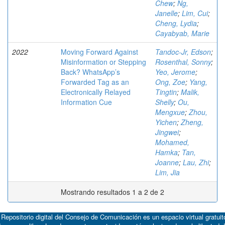
Chew
;
Ng,
Janelle
;
Lim, Cui
;
Cheng, Lydia
;
Cayabyab, Marie
2022
Moving Forward Against
Tandoc-Jr, Edson
;
Misinformation or Stepping
Rosenthal, Sonny
;
Back? WhatsApp’s
Yeo, Jerome
;
Forwarded Tag as an
Ong, Zoe
;
Yang,
Electronically Relayed
Tingtin
;
Malik,
Information Cue
Shelly
;
Ou,
Mengxue
;
Zhou,
Yichen
;
Zheng,
Jingwei
;
Mohamed,
Hamka
;
Tan,
Joanne
;
Lau, Zhi
;
Lim, Jia
Mostrando resultados 1 a 2 de 2
 Repositorio digital del Consejo de Comunicación es un espacio virtual gratuit