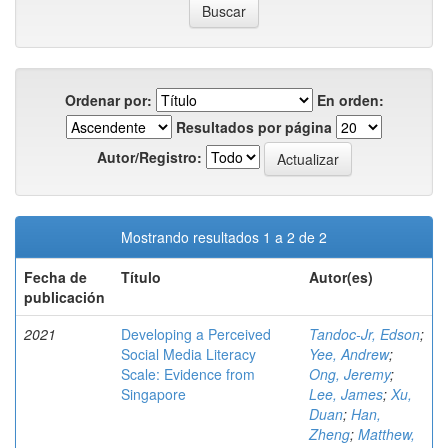
Ordenar por:
En orden:
Resultados por página
Autor/Registro:
Mostrando resultados 1 a 2 de 2
Fecha de
Título
Autor(es)
publicación
2021
Developing a Perceived
Tandoc-Jr, Edson
;
Social Media Literacy
Yee, Andrew
;
Scale: Evidence from
Ong, Jeremy
;
Singapore
Lee, James
;
Xu,
Duan
;
Han,
Zheng
;
Matthew,