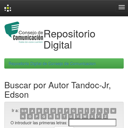
Skip
navigation
Repositorio
Digital
Repositorio Digital de Consejo de Comunicacion
Buscar por Autor Tandoc-Jr,
Edson
Ir a:
0-9
A
B
C
D
E
F
G
H
I
J
K
L
M
N
O
P
Q
R
S
T
U
V
W
X
Y
Z
O introducir las primeras letras: