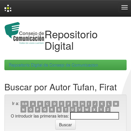
Skip
navigation
Repositorio
Digital
Repositorio Digital de Consejo de Comunicacion
Buscar por Autor Tufan, Firat
Ir a:
0-9
A
B
C
D
E
F
G
H
I
J
K
L
M
N
O
P
Q
R
S
T
U
V
W
X
Y
Z
O introducir las primeras letras: