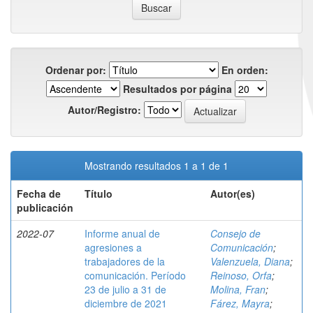
Ordenar por:
En orden:
Resultados por página
Autor/Registro:
Mostrando resultados 1 a 1 de 1
Fecha de
Título
Autor(es)
publicación
2022-07
Informe anual de
Consejo de
agresiones a
Comunicación
;
trabajadores de la
Valenzuela, Diana
;
comunicación. Período
Reinoso, Orfa
;
23 de julio a 31 de
Molina, Fran
;
diciembre de 2021
Fárez, Mayra
;