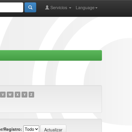
Servicios
Language
V
W
X
Y
Z
r/Registro: