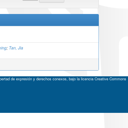
ming
;
Tan, Jia
ibertad de expresión y derechos conexos, bajo la licencia
Creative Commons