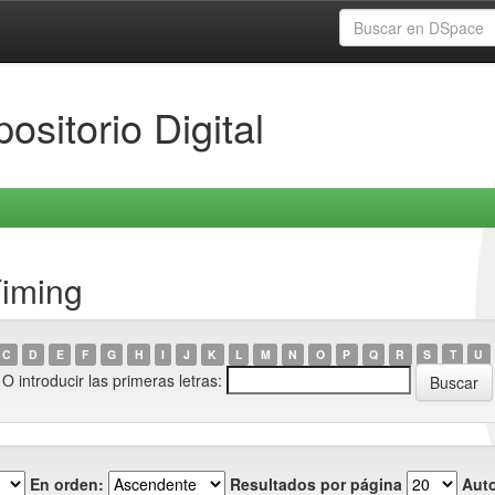
ositorio Digital
Yiming
C
D
E
F
G
H
I
J
K
L
M
N
O
P
Q
R
S
T
U
O introducir las primeras letras:
En orden:
Resultados por página
Auto