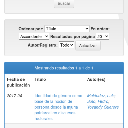
Ordenar por:
En orden:
Resultados por página
Autor/Registro:
Mostrando resultados 1 a 1 de 1
Fecha de
Título
Autor(es)
publicación
2017-04
Identidad de género como
Meléndez, Luis
;
base de la noción de
Soto, Pedro
;
persona desde la injuria
Yovandy Güerere
patriarcal en discursos
rectorales