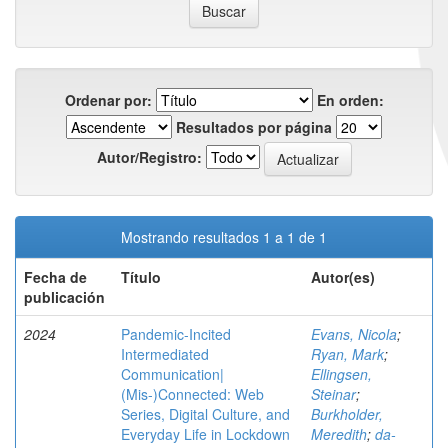
Ordenar por:
En orden:
Resultados por página
Autor/Registro:
Mostrando resultados 1 a 1 de 1
Fecha de
Título
Autor(es)
publicación
2024
Pandemic-Incited
Evans, Nicola
;
Intermediated
Ryan, Mark
;
Communication|
Ellingsen,
(Mis-)Connected: Web
Steinar
;
Series, Digital Culture, and
Burkholder,
Everyday Life in Lockdown
Meredith
;
da-