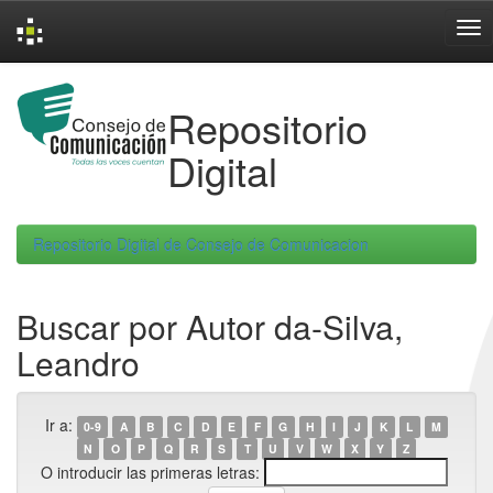
Skip
navigation
Repositorio
Digital
Repositorio Digital de Consejo de Comunicacion
Buscar por Autor da-Silva,
Leandro
Ir a:
0-9
A
B
C
D
E
F
G
H
I
J
K
L
M
N
O
P
Q
R
S
T
U
V
W
X
Y
Z
O introducir las primeras letras: