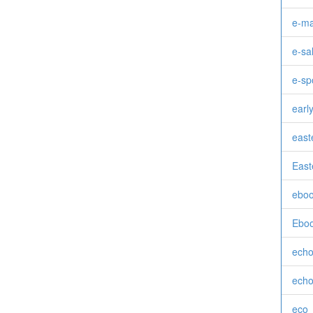
e-ma
e-sa
e-sp
earl
east
East
ebo
Ebo
ech
ech
eco