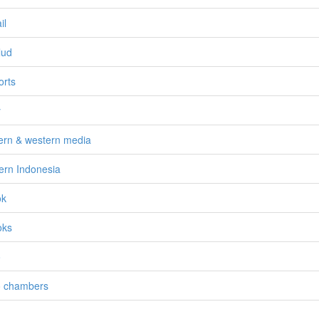
il
lud
orts
y
ern & western media
ern Indonesia
ok
oks
o
o chambers