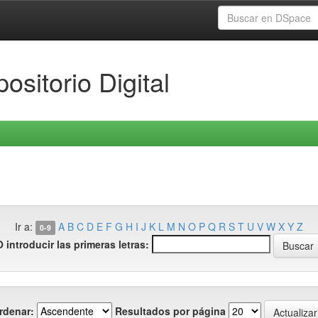
ositorio Digital
Ir a:
A
B
C
D
E
F
G
H
I
J
K
L
M
N
O
P
Q
R
S
T
U
V
W
X
Y
Z
0-9
O introducir las primeras letras:
rdenar:
Resultados por página