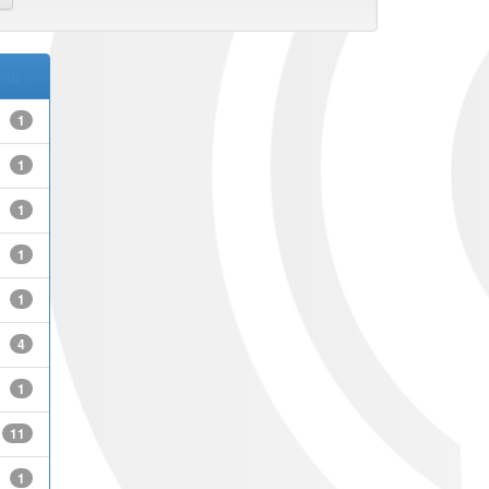
nte >
1
1
1
1
1
4
1
11
1