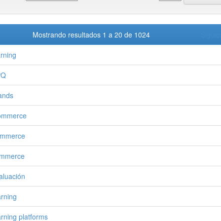
Mostrando resultados 1 a 20 de 1024
Siguie
arning
PQ
ands
ommerce
ommerce
ommerce
aluación
arning
arning platforms