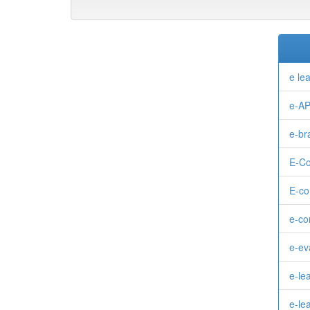
e le
e-A
e-br
E-C
E-c
e-c
e-ev
e-le
e-le