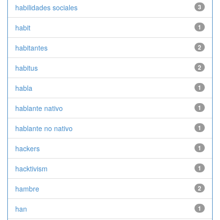
habilidades sociales
3
habit
1
habitantes
2
habitus
2
habla
1
hablante nativo
1
hablante no nativo
1
hackers
1
hacktivism
1
hambre
2
han
1