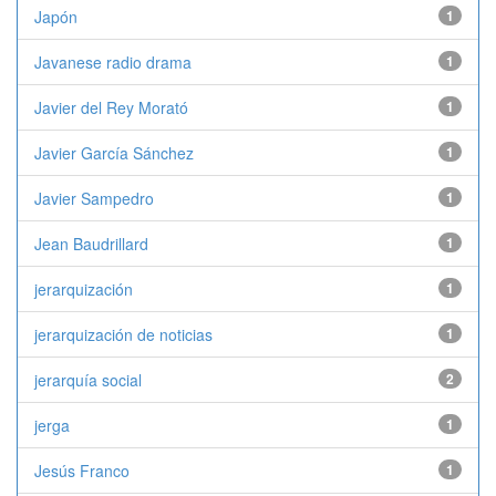
Japón
1
Javanese radio drama
1
Javier del Rey Morató
1
Javier García Sánchez
1
Javier Sampedro
1
Jean Baudrillard
1
jerarquización
1
jerarquización de noticias
1
jerarquía social
2
jerga
1
Jesús Franco
1