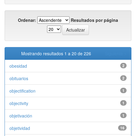
Ordenar:
Resultados por página
Mostrando resultados 1 a 20 de 226
Siguiente >
obesidad
2
obituarios
2
objectification
1
objectivity
1
objetivación
1
objetividad
16